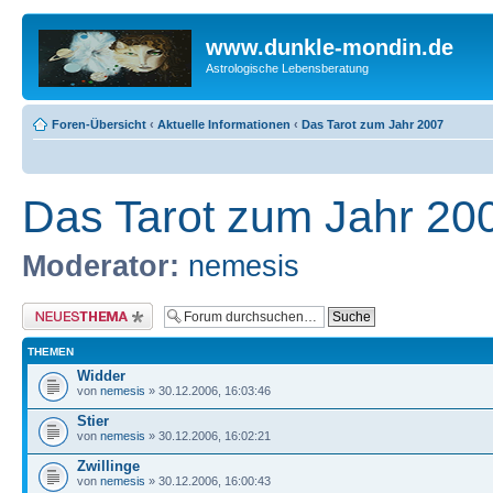
www.dunkle-mondin.de
Astrologische Lebensberatung
Foren-Übersicht
‹
Aktuelle Informationen
‹
Das Tarot zum Jahr 2007
Das Tarot zum Jahr 20
Moderator:
nemesis
Neues Thema erstellen
THEMEN
Widder
von
nemesis
» 30.12.2006, 16:03:46
Stier
von
nemesis
» 30.12.2006, 16:02:21
Zwillinge
von
nemesis
» 30.12.2006, 16:00:43