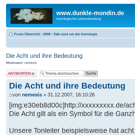
www.dunkle-mondin.de
Astrologische Lebensberatung
Foren-Übersicht
‹
2008
‹
Talk rund um die Astrologie
Die Acht und ihre Bedeutung
Moderator:
nemesis
Antwort erstellen
Die Acht und ihre Bedeutung
von
nemesis
» 31.12.2007, 16:10:26
[img:e30eb8d00c]http://xxxxxxxxx.de/ach
Die Acht gilt als ein Symbol für die Ganzhe
Unsere Tonleiter beispielsweise hat acht